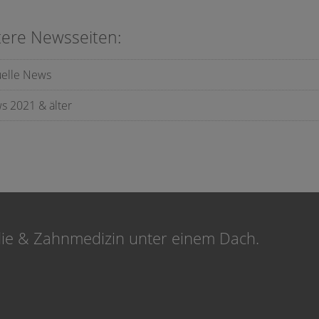
tere Newsseiten:
uelle News
s 2021 & älter
die & Zahnmedizin unter einem Dach.