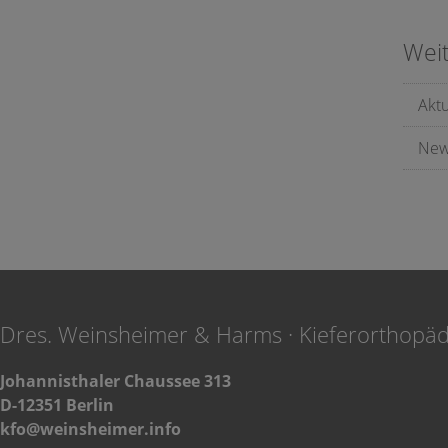
Wei
Akt
New
Dres. Weinsheimer & Harms · Kieferorthopä
Johannisthaler Chaussee 313
D-12351 Berlin
kfo@weinsheimer.info