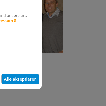
rend andere uns
pressum &
iveau verschrieben hat.
arms
Alle akzeptieren