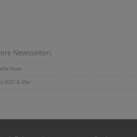
tere Newsseiten:
uelle News
s 2021 & älter