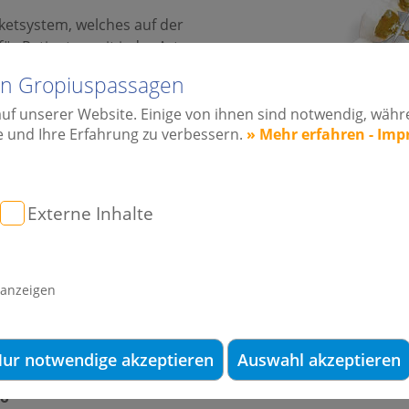
ketsystem, welches auf der
für Patienten mit jeder Art von
re, leicht zu pflegende und
lin Gropiuspassagen
ve zur konventionellen
auf unserer Website. Einige von ihnen sind notwendig, wäh
e und Ihre Erfahrung zu verbessern.
» Mehr erfahren - Im
n Tragekomfort und ermöglicht
lungsergebnisse. Mit Hilfe
nologie werden die einzelnen
fertigt.
Externe Inhalte
nsystem, das für jeden Patienten
on höchster Präzision angefertigte
möglichen uneingeschränkten Sprachkomfort, sind allergief
 anzeigen
rden.
den Gropiuspassagen
ur notwendige akzeptieren
Auswahl akzeptieren
to