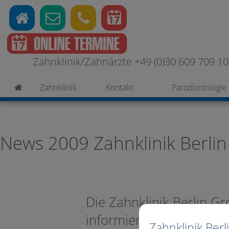
Zahnklinik/Zahnärzte +49 (0)30 609 709 100
Zahnklinik
Kontakt
Parodontologie
News 2009 Zahnklinik Berlin
Die Zahnklinik Berlin G
informiert:
Zahnklinik Ber