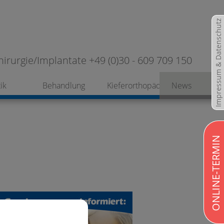
Impressum & Datenschutz
hirurgie/Implantate +49 (0)30 - 609 709 150
ik
Behandlung
Kieferorthopädie
News
ONLINE-TERMIN