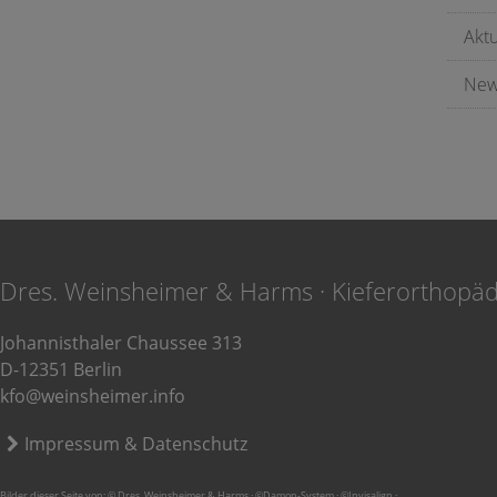
Akt
New
Dres. Weinsheimer & Harms · Kieferorthopä
Johannisthaler Chaussee 313
D-12351 Berlin
kfo@weinsheimer.info
Impressum & Datenschutz
Bilder dieser Seite von: © Dres. Weinsheimer & Harms · ©Damon-System · ©Invisalign ·