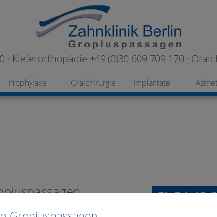
 · Kieferorthopädie +49 (0)30 609 709 170 · Oralc
Prophylaxe
Oralchirurgie
Implantate
Ästhet
ropiuspassagen
lin Gropiuspassagen