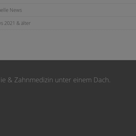
uelle News
s 2021 & älter
die & Zahnmedizin unter einem Dach.