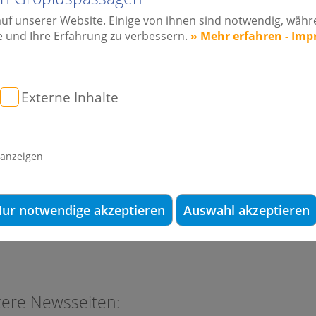
e innovative Techniken verkürzen
auf unserer Website. Einige von ihnen sind notwendig, wäh
e und Ihre Erfahrung zu verbessern.
» Mehr erfahren - Im
ie Zahnspange fast unsichtbar.
:
Externe Inhalte
n Invisalign®
von Damon
cognito
 anzeigen
r Special-Website:
Damon Bracket Berlin
ur notwendige akzeptieren
Auswahl akzeptieren
tere Newsseiten: