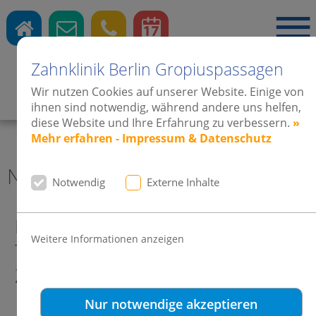
Zahnklinik Berlin Gropiuspassagen
Wir nutzen Cookies auf unserer Website. Einige von
Zahnärzte
·
Kieferorthopädie
·
Implantate
ihnen sind notwendig, während andere uns helfen,
diese Website und Ihre Erfahrung zu verbessern.
»
Mehr erfahren - Impressum & Datenschutz
News 2009 Zahnklinik Berlin
Notwendig
Externe Inhalte
RTL-Star Heike Kloss mit Ihrer
Weitere Informationen anzeigen
Tochter Olivia zu Besuch beim
Zahnarzt/Kieferorthopäden.
Nur notwendige akzeptieren