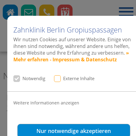
Zahnklinik Berlin Gropiuspassagen
Wir nutzen Cookies auf unserer Website. Einige von
Zahnärzte
·
Kieferorthopädie
·
Implantate
ihnen sind notwendig, während andere uns helfen,
diese Website und Ihre Erfahrung zu verbessern.
»
Mehr erfahren - Impressum & Datenschutz
News 2009 Zahnklinik Berlin
Notwendig
Externe Inhalte
Damon Forum Sylt 14.-15. Mai
Weitere Informationen anzeigen
2010 in Rantum
Nur notwendige akzeptieren