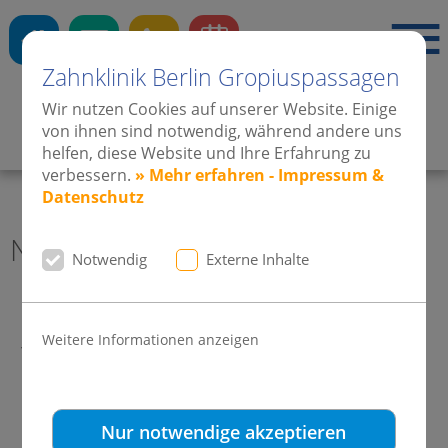
Zahnklinik Berlin Gropiuspassagen
Wir nutzen Cookies auf unserer Website. Einige
von ihnen sind notwendig, während andere uns
Zahnärzte
·
Kieferorthopädie
·
Implantate
helfen, diese Website und Ihre Erfahrung zu
verbessern.
» Mehr erfahren - Impressum &
Datenschutz
News 2009 Zahnklinik Berlin
Notwendig
Externe Inhalte
DAMON-Filme jetzt auch bei
Weitere Informationen anzeigen
YouTube
Nur notwendige akzeptieren