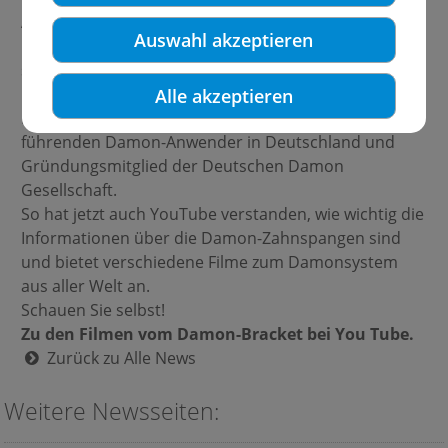
Auch YouTube ist jetzt auf das bekannte Damon-
Auswahl akzeptieren
Bracket, das wir in unserer Praxis unseren Patienten
schon seit Jahren anbieten, aufmerksam geworden
und bietet zahlreiche Filme an. Ihre Kieferorthopäden
Alle akzeptieren
Dres. Weinsheimer-Harms sind seit Jahren einer der
führenden Damon-Anwender in Deutschland und
Gründungsmitglied der Deutschen Damon
Gesellschaft.
So hat jetzt auch YouTube verstanden, wie wichtig die
Informationen über die Damon-Zahnspangen sind
und bietet verschiedene Filme zum Damonsystem
aus aller Welt an.
Schauen Sie selbst!
Zu den Filmen vom Damon-Bracket bei You Tube.
Zurück zu Alle News
Weitere Newsseiten: