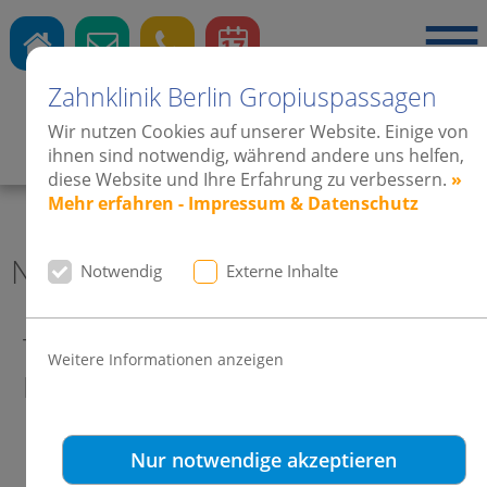
Zahnklinik Berlin Gropiuspassagen
Wir nutzen Cookies auf unserer Website. Einige von
Zahnärzte
·
Kieferorthopädie
·
Implantate
ihnen sind notwendig, während andere uns helfen,
diese Website und Ihre Erfahrung zu verbessern.
»
Mehr erfahren - Impressum & Datenschutz
News 2010 Zahnklinik Berlin
Notwendig
Externe Inhalte
Treffen mit Dr. Aladin Sabbagh in
Weitere Informationen anzeigen
Kitzbuehl.
Nur notwendige akzeptieren