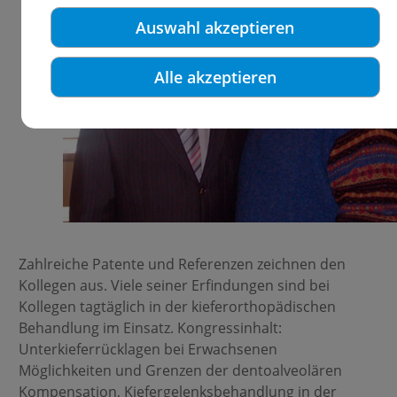
Auswahl akzeptieren
Alle akzeptieren
Zahlreiche Patente und Referenzen zeichnen den
Kollegen aus. Viele seiner Erfindungen sind bei
Kollegen tagtäglich in der kieferorthopädischen
Behandlung im Einsatz. Kongressinhalt:
Unterkieferrücklagen bei Erwachsenen
Möglichkeiten und Grenzen der dentoalveolären
Kompensation, Kiefergelenksbehandlung in der