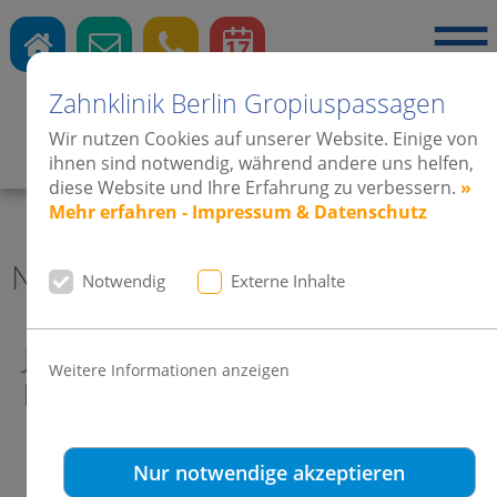
Zahnklinik Berlin Gropiuspassagen
Wir nutzen Cookies auf unserer Website. Einige von
Zahnärzte
·
Kieferorthopädie
·
Implantate
ihnen sind notwendig, während andere uns helfen,
diese Website und Ihre Erfahrung zu verbessern.
»
Mehr erfahren - Impressum & Datenschutz
News 2010 Zahnklinik Berlin
Notwendig
Externe Inhalte
Jean Pütz - ein toller Kerl! Beliebt
Weitere Informationen anzeigen
bei jung und alt!
Nur notwendige akzeptieren