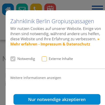
Zahnklinik Berlin Gropiuspassagen
Wir nutzen Cookies auf unserer Website. Einige von
Zahnärzte
·
Kieferorthopädie
·
Implantate
ihnen sind notwendig, während andere uns helfen,
diese Website und Ihre Erfahrung zu verbessern.
»
Mehr erfahren - Impressum & Datenschutz
News 2010 Zahnklinik Berlin
Notwendig
Externe Inhalte
Die Zahnklinik Gropiuspassagen
Weitere Informationen anzeigen
informiert:
Nur notwendige akzeptieren