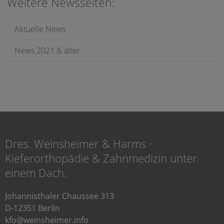
Weitere Newsseiten:
Aktuelle News
News 2021 & älter
Dres. Weinsheimer & Harms ·
Kieferorthopädie & Zahnmedizin unter
einem Dach.
Johannisthaler Chaussee 313
D-12351 Berlin
kfo@weinsheimer.info