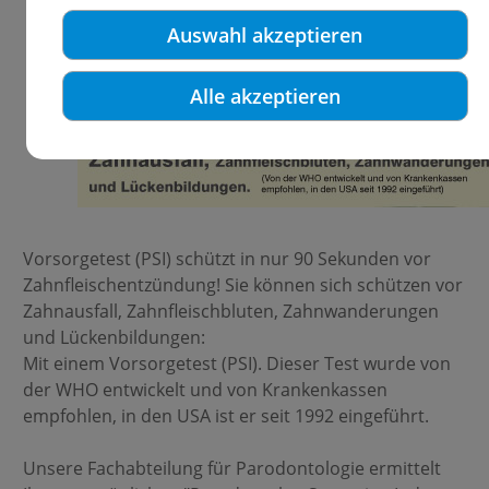
Auswahl akzeptieren
Alle akzeptieren
Vorsorgetest (PSI) schützt in nur 90 Sekunden vor
Zahnfleischentzündung! Sie können sich schützen vor
Zahnausfall, Zahnfleischbluten, Zahnwanderungen
und Lückenbildungen:
Mit einem Vorsorgetest (PSI). Dieser Test wurde von
der WHO entwickelt und von Krankenkassen
empfohlen, in den USA ist er seit 1992 eingeführt.
Unsere Fachabteilung für Parodontologie ermittelt