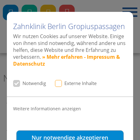
Zahnklinik Berlin Gropiuspassagen
Wir nutzen Cookies auf unserer Website. Einige
von ihnen sind notwendig, während andere uns
Zahnärzte
·
Kieferorthopädie
·
Implantate
helfen, diese Website und Ihre Erfahrung zu
verbessern.
» Mehr erfahren - Impressum &
Datenschutz
News 2010 Zahnklinik Berlin
Notwendig
Externe Inhalte
Auszeichnung und Anerkennung
Weitere Informationen anzeigen
der Fortschritte im Gebiet der
Kieferorthopädie für
Teenagerpatienten
Nur notwendige akzeptieren