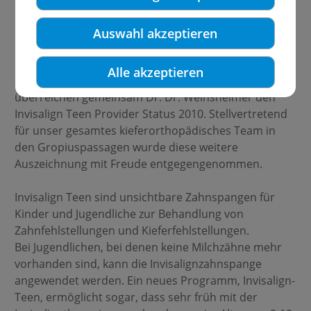
Auswahl akzeptieren
Herr Dirk Wolter, Country Manager Central Europe,
Alle akzeptieren
und Frau Purnamasari, Gebietsleiterin Nord,
überreichen gemeinsam Dr. Dr. Weinsheimer den
Invisalign Teen Provider Status 2010. Stellvertretend
für unser gesamtes kieferorthopädisches Team in
den Gropiuspassagen wurde diese weitere
Auszeichnung mit Freude entgegengenommen.
Invisalign Teen sind unsichtbare Zahnspangen für
Kinder und Jugendliche zur Behandlung von
Zahnfehlstellungen und Kieferfehlstellungen.
Bei Jugendlichen, bei denen keine Milchzähne mehr
vorhanden sind, kann die Invisalignzahnspange
angewendet werden. Ein neues Programm, Invisalign-
Teen, ermöglicht sogar, dass sehr früh mit der