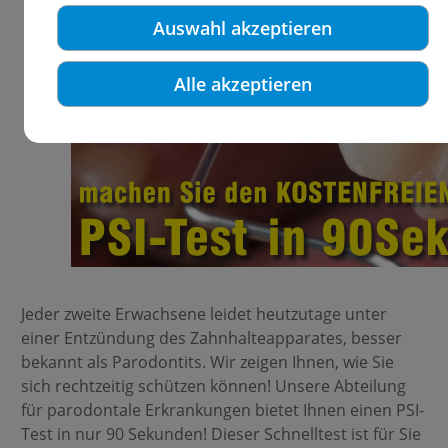
Auswahl akzeptieren
Alle akzeptieren
Jeder zweite Erwachsene leidet heutzutage unter
einer Entzündung des Zahnhalteapparates, besser
bekannt als Parodontits. Wir zeigen Ihnen, wie Sie
sich rechtzeitig schützen können! Unsere Abteilung
für parodontale Erkrankungen bietet Ihnen einen PSI-
Test in nur 90 Sekunden! Dieser Schnelltest ist für Sie