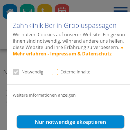
Zahnklinik Berlin Gropiuspassagen
Wir nutzen Cookies auf unserer Website. Einige von
ihnen sind notwendig, während andere uns helfen,
Zahnärzte
·
Kieferorthopädie
·
Implantate
diese Website und Ihre Erfahrung zu verbessern.
»
Mehr erfahren - Impressum & Datenschutz
News 2010 Zahnklinik Berlin
Notwendig
Externe Inhalte
Zahnfleischentzündung? Machen
Weitere Informationen anzeigen
Sie den kostenfreien PSI-Test in
nur 90 Sekunden!
Nur notwendige akzeptieren