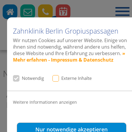
Zahnklinik Berlin Gropiuspassagen
Wir nutzen Cookies auf unserer Website. Einige von
Zahnärzte
·
Kieferorthopädie
·
Implantate
ihnen sind notwendig, während andere uns helfen,
diese Website und Ihre Erfahrung zu verbessern.
»
Mehr erfahren - Impressum & Datenschutz
News 2010 Zahnklinik Berlin
Notwendig
Externe Inhalte
Auf das Cover der Bravo GiRL! mit
Weitere Informationen anzeigen
Invisalign Teen
Nur notwendige akzeptieren