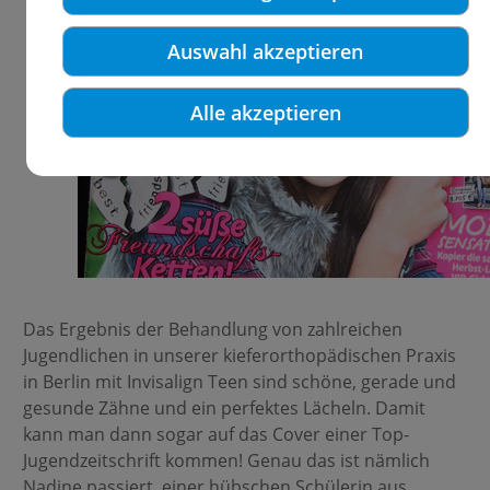
Auswahl akzeptieren
Alle akzeptieren
Das Ergebnis der Behandlung von zahlreichen
Jugendlichen in unserer kieferorthopädischen Praxis
in Berlin mit Invisalign Teen sind schöne, gerade und
gesunde Zähne und ein perfektes Lächeln. Damit
kann man dann sogar auf das Cover einer Top-
Jugendzeitschrift kommen! Genau das ist nämlich
Nadine passiert, einer hübschen Schülerin aus