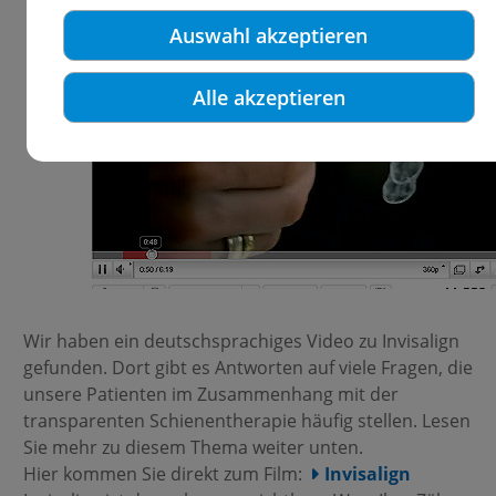
Auswahl akzeptieren
Alle akzeptieren
Wir haben ein deutschsprachiges Video zu Invisalign
gefunden. Dort gibt es Antworten auf viele Fragen, die
unsere Patienten im Zusammenhang mit der
transparenten Schienentherapie häufig stellen. Lesen
Sie mehr zu diesem Thema weiter unten.
Hier kommen Sie direkt zum Film:
Invisalign