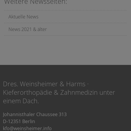
Weitere Newsseiten:
Aktuelle News
News 2021 & älter
Dres. Weinsheimer & Harms ·
Kieferorthopädie & Zahnmedizin unter
einem Dach.
Johannisthaler Chaussee 313
D-12351 Berlin
kfo@weinsheimer.info