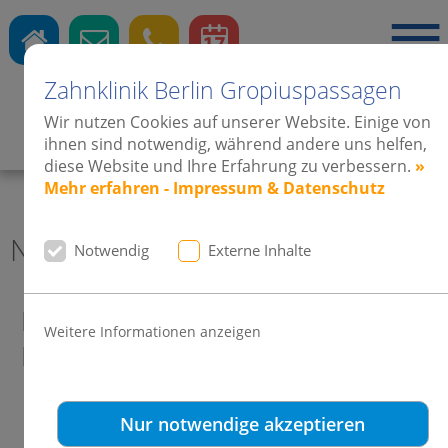
Zahnklinik Berlin Gropiuspassagen
Wir nutzen Cookies auf unserer Website. Einige von
Zahnärzte
·
Kieferorthopädie
·
Implantate
ihnen sind notwendig, während andere uns helfen,
diese Website und Ihre Erfahrung zu verbessern.
»
Mehr erfahren - Impressum & Datenschutz
News 2010 Zahnklinik Berlin
Notwendig
Externe Inhalte
Interessantes Video zum Thema
Weitere Informationen anzeigen
Invisalign
Nur notwendige akzeptieren