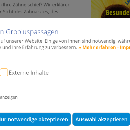
 Ihre Zähne schief? Wir erklären
 Sicht des Zahnarztes, des
rgen.
lin Gropiuspassagen
kt und schmerzt das Kiefergelenk?
erspannungen?
auf unserer Website. Einige von ihnen sind notwendig, wäh
e und Ihre Erfahrung zu verbessern.
» Mehr erfahren - Im
klären und erklären wir Ihnen das
n. Wir können Ihnen so helfen,
l mit folgenden
Externe Inhalte
n:
korrektur
 anzeigen
 Prothese
en für ein permanentes Zahnweiss
ur notwendige akzeptieren
Auswahl akzeptieren
 der sanften Zahnaufhellungsmethode.