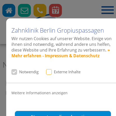
Zahnklinik Berlin Gropiuspassagen
Zahnärzte
·
Kieferorthopädie
·
Implantate
Wir nutzen Cookies auf unserer Website. Einige von
ihnen sind notwendig, während andere uns helfen,
diese Website und Ihre Erfahrung zu verbessern.
»
Mehr erfahren - Impressum & Datenschutz
News 2011 Zahnklinik Berlin
Notwendig
Externe Inhalte
Ein zauberhaftes Lächeln - dank
modernster Therapien!
Weitere Informationen anzeigen