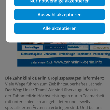
Nur notwendige akzeptieren
Auswahl akzeptieren
Alle akzeptieren
Die Zahnklinik Berlin Gropiuspassagen informiert:
Viele Wege führen zum Ziel: Ihr zauberhaftes Lächeln!
Der Weg: Unser Team! Wir sind überzeugt, dass in
der Zahnmedizin Höchstleistungen nur in Teamarbeit
mit unterschiedlich ausgebildeten und jeweils
spezialisierten Ärzten zu erbringen sind. Und bei uns