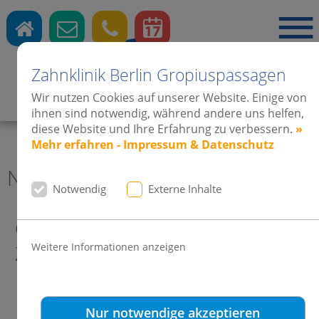
Zahnklinik Berlin Gropiuspassagen
Wir nutzen Cookies auf unserer Website. Einige von
Zahnärzte
·
Kieferorthopädie
·
Implantate
ihnen sind notwendig, während andere uns helfen,
diese Website und Ihre Erfahrung zu verbessern.
»
Mehr erfahren - Impressum & Datenschutz
News 2011 Zahnklinik Berlin
Notwendig
Externe Inhalte
Gesunde, schöne und gerade
Weitere Informationen anzeigen
Zähne - Keine Frage des Alters!
Nur notwendige akzeptieren