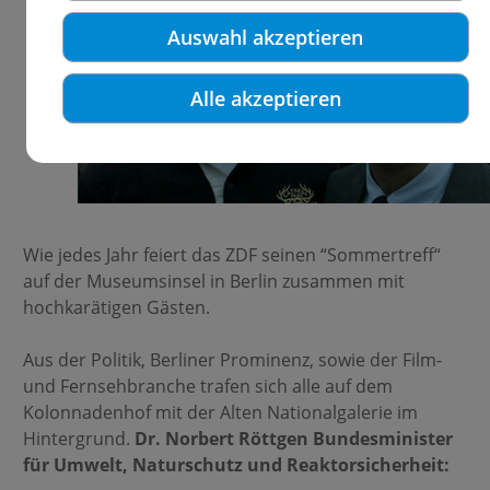
Auswahl akzeptieren
Alle akzeptieren
Wie jedes Jahr feiert das ZDF seinen “Sommertreff“
auf der Museumsinsel in Berlin zusammen mit
hochkarätigen Gästen.
Aus der Politik, Berliner Prominenz, sowie der Film-
und Fernsehbranche trafen sich alle auf dem
Kolonnadenhof mit der Alten Nationalgalerie im
Hintergrund.
Dr. Norbert Röttgen Bundesminister
für Umwelt, Naturschutz und Reaktorsicherheit: