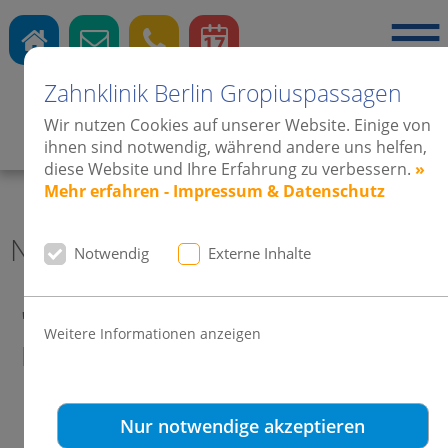
Zahnklinik Berlin Gropiuspassagen
Wir nutzen Cookies auf unserer Website. Einige von
Zahnärzte
·
Kieferorthopädie
·
Implantate
ihnen sind notwendig, während andere uns helfen,
diese Website und Ihre Erfahrung zu verbessern.
»
Mehr erfahren - Impressum & Datenschutz
News 2011 Zahnklinik Berlin
Notwendig
Externe Inhalte
"Sommertreff" mit Dr. Norbert
Weitere Informationen anzeigen
Röttgen · Bundesumweltminister
Nur notwendige akzeptieren