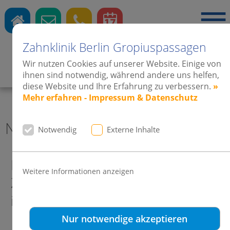
Zahnklinik Berlin Gropiuspassagen
Wir nutzen Cookies auf unserer Website. Einige von
Zahnärzte
·
Kieferorthopädie
·
Implantate
ihnen sind notwendig, während andere uns helfen,
diese Website und Ihre Erfahrung zu verbessern.
»
Mehr erfahren - Impressum & Datenschutz
News 2011 Zahnklinik Berlin
Notwendig
Externe Inhalte
Die Invisalign®-Experten in der
Weitere Informationen anzeigen
Zahnklinik Berlin Gropiuspassagen
informieren:
Nur notwendige akzeptieren