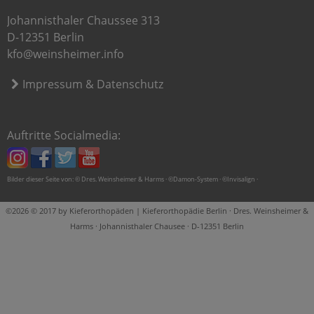
Johannisthaler Chaussee 313
D-12351 Berlin
kfo@weinsheimer.info
Impressum & Datenschutz
Auftritte Socialmedia:
Bilder dieser Seite von: © Dres. Weinsheimer & Harms · ©Damon-System · ©Invisalign ·
©2026 © 2017 by Kieferorthopäden | Kieferorthopädie Berlin · Dres. Weinsheimer &
Harms · Johannisthaler Chausee · D-12351 Berlin