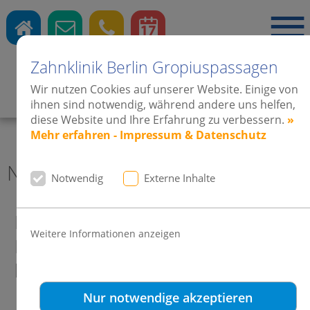
Zahnklinik Berlin Gropiuspassagen
Wir nutzen Cookies auf unserer Website. Einige von
Zahnärzte
·
Kieferorthopädie
·
Implantate
ihnen sind notwendig, während andere uns helfen,
diese Website und Ihre Erfahrung zu verbessern.
»
Mehr erfahren - Impressum & Datenschutz
News 2012 Zahnklinik Berlin
Notwendig
Externe Inhalte
Damon Mastergrad DDG - Ihr
Weitere Informationen anzeigen
Lächeln hat uns eine Urkunde
beschert
Nur notwendige akzeptieren