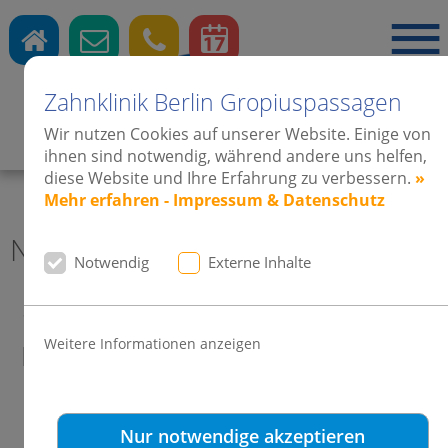
Zahnklinik Berlin Gropiuspassagen
Wir nutzen Cookies auf unserer Website. Einige von
Zahnärzte
·
Kieferorthopädie
·
Implantate
ihnen sind notwendig, während andere uns helfen,
diese Website und Ihre Erfahrung zu verbessern.
»
Mehr erfahren - Impressum & Datenschutz
News 2012 Zahnklinik Berlin
Notwendig
Externe Inhalte
15:1 für die Beihilfe zu einer
Weitere Informationen anzeigen
Invisalign-Therapie!
Nur notwendige akzeptieren