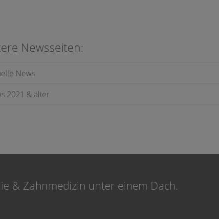
tere Newsseiten:
uelle News
s 2021 & älter
die & Zahnmedizin unter einem Dach.