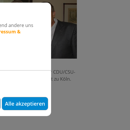
rend andere uns
pressum &
retender Vorsitzender der CDU/CSU-
t er an der Universität zu Köln.
.
Alle akzeptieren