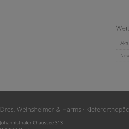
Wei
Akt
New
Dres. Weinsheimer & Harms · Kieferorthopä
Johannisthaler Chaussee 313