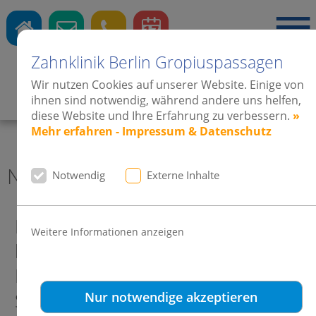
Zahnklinik Berlin Gropiuspassagen
Wir nutzen Cookies auf unserer Website. Einige von
Zahnärzte
·
Kieferorthopädie
·
Implantate
ihnen sind notwendig, während andere uns helfen,
diese Website und Ihre Erfahrung zu verbessern.
»
Mehr erfahren - Impressum & Datenschutz
News 2013 Zahnklinik Berlin
Notwendig
Externe Inhalte
Bundespräsident Joachim Gauck
Weitere Informationen anzeigen
begrüßt Frau Dr. Weinsheimer-
Harms beim Bürgerfest im
Schlossgarten.
Nur notwendige akzeptieren