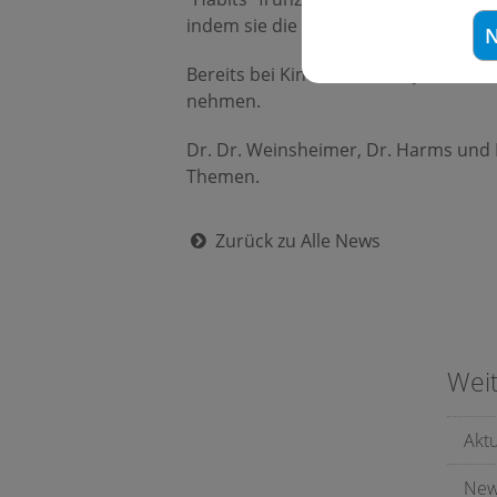
indem sie die Zunge in die richtige P
N
Bereits bei Kindern ab drei Jahren k
nehmen.
Dr. Dr. Weinsheimer, Dr. Harms und 
Themen.
Zurück zu Alle News
Wei
Akt
New