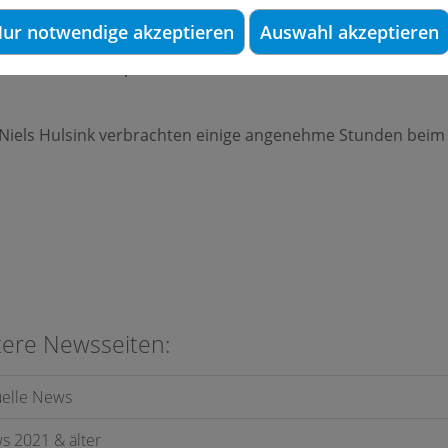
osition bringen und die Art des Schluckens korrigieren.
ur notwendige akzeptieren
Auswahl akzeptieren
önnen kieferorthopädische Geräte wie die Trainer Einfluss a
Niels Hulsink verbrachten einige angenehme Stunden beim 
tere Newsseiten:
uelle News
s 2021 & älter