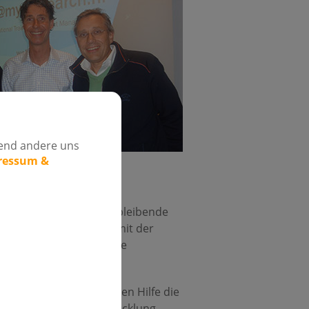
rend andere uns
pressum &
 Probleme werden in das bleibende
erapie in Kombination mit der
ich auch auf eine spätere
.
r sind Geräte, mit deren Hilfe die
ie korrekte Kieferentwicklung,