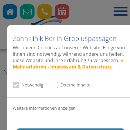
Zahnklinik Berlin Gropiuspassagen
Zahnärzte
·
Kieferorthopädie
·
Implantate
Wir nutzen Cookies auf unserer Website. Einige von
ihnen sind notwendig, während andere uns helfen,
diese Website und Ihre Erfahrung zu verbessern.
»
Mehr erfahren - Impressum & Datenschutz
News 2014 Zahnklinik Berlin
Notwendig
Externe Inhalte
BUNTE Recherche bestätigt:
Zahnkorrektur bei Erwachsenen
Weitere Informationen anzeigen
liegt voll im Trend.