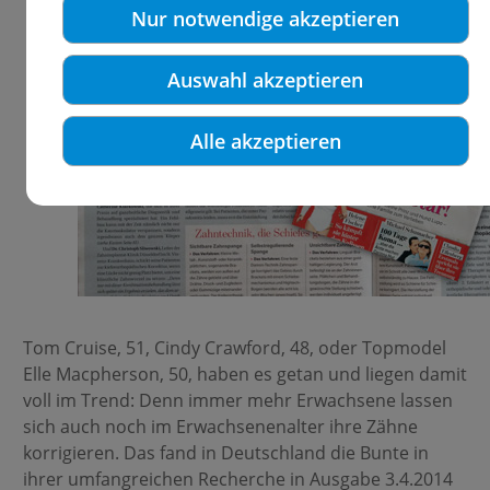
Nur notwendige akzeptieren
Auswahl akzeptieren
Alle akzeptieren
Tom Cruise, 51, Cindy Crawford, 48, oder Topmodel
Elle Macpherson, 50, haben es getan und liegen damit
voll im Trend: Denn immer mehr Erwachsene lassen
sich auch noch im Erwachsenenalter ihre Zähne
korrigieren. Das fand in Deutschland die Bunte in
ihrer umfangreichen Recherche in Ausgabe 3.4.2014