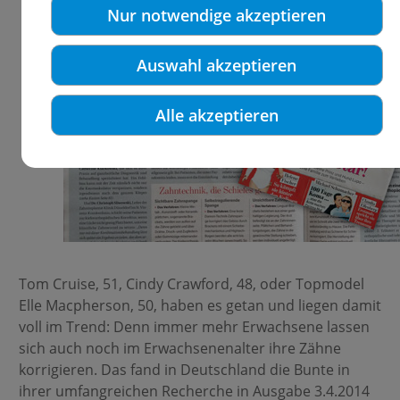
Nur notwendige akzeptieren
Auswahl akzeptieren
Alle akzeptieren
Tom Cruise, 51, Cindy Crawford, 48, oder Topmodel
Elle Macpherson, 50, haben es getan und liegen damit
voll im Trend: Denn immer mehr Erwachsene lassen
sich auch noch im Erwachsenenalter ihre Zähne
korrigieren. Das fand in Deutschland die Bunte in
ihrer umfangreichen Recherche in Ausgabe 3.4.2014