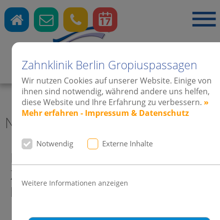
Zahnklinik Berlin Gropiuspassagen
Zahnärzte
·
Kieferorthopädie
·
Implantate
Wir nutzen Cookies auf unserer Website. Einige von
ihnen sind notwendig, während andere uns helfen,
diese Website und Ihre Erfahrung zu verbessern.
»
Mehr erfahren - Impressum & Datenschutz
News aktuell Zahnklinik Berlin
Notwendig
Externe Inhalte
BUNTE Recherche bestätigt:
Zahnkorrektur bei Erwachsenen
Weitere Informationen anzeigen
liegt voll im Trend.