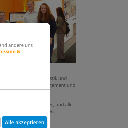
rend andere uns
pressum &
g und Einheiten, Diagnostik und
odontologie, sowie Management und
nauso wie Zahntechniker, und alle
mit Hersteller-neutralen,
 teilzunehmen.
Alle akzeptieren