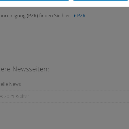
messe finden Sie auf deren
Homepage.
ahnreinigung (PZR) finden Sie hier:
PZR.
tere Newsseiten:
uelle News
s 2021 & älter