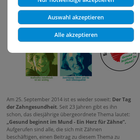
Auswahl akzeptieren
Alle akzeptieren
Am 25. September 2014 ist es wieder soweit:
Der Tag
der Zahngesundheit
. Seit 23 Jahren gibt es ihn
schon, das diesjährige übergeordnete Thema lautet:
„Gesund beginnt im Mund - Ein Herz für Zähne“.
Aufgerufen sind alle, die sich mit Zähnen
beschäftigen, einen Beitrag zu diesem Thema zu