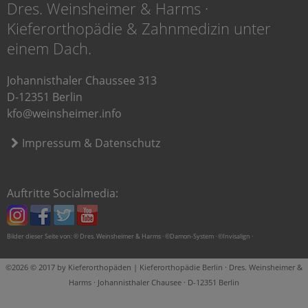
Dres. Weinsheimer & Harms ·
Kieferorthopädie & Zahnmedizin unter
einem Dach.
Johannisthaler Chaussee 313
D-12351 Berlin
kfo@weinsheimer.info
Impressum & Datenschutz
Auftritte Socialmedia:
Bilder dieser Seite von: © Dres. Weinsheimer & Harms · ©Damon-System · ©Invisalign ·
©2026 © 2017 by Kieferorthopäden | Kieferorthopädie Berlin · Dres. Weinsheimer &
Harms · Johannisthaler Chausee · D-12351 Berlin