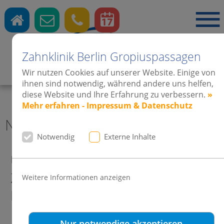
Zahnklinik Berlin Gropiuspassagen
Zahnärzte
·
Kieferorthopädie
·
Implantate
Wir nutzen Cookies auf unserer Website. Einige von
ihnen sind notwendig, während andere uns helfen,
diese Website und Ihre Erfahrung zu verbessern.
»
Mehr erfahren - Impressum & Datenschutz
News 2014 Zahnklinik Berlin
Notwendig
Externe Inhalte
Unser Thema zum Tag der
Zahngesundheit: Die
Weitere Informationen anzeigen
Kiefergelenkanalyse
Nur notwendige akzeptieren