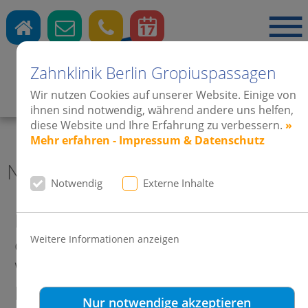
Zahnklinik Berlin Gropiuspassagen
Wir nutzen Cookies auf unserer Website. Einige von
Zahnärzte
·
Kieferorthopädie
·
Implantate
ihnen sind notwendig, während andere uns helfen,
diese Website und Ihre Erfahrung zu verbessern.
»
Mehr erfahren - Impressum & Datenschutz
News 2014 Zahnklinik Berlin
Notwendig
Externe Inhalte
Eröffnungsfeier einen Tag vor
Weitere Informationen anzeigen
offiziellem Start: Dres.
Weinsheimer-Harms treffen
Bauherr Dr. Harald Gerome Huth
Nur notwendige akzeptieren