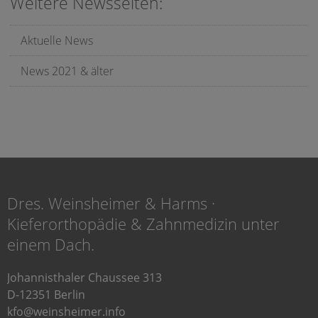
Weitere Newsseiten:
Aktuelle News
News 2021 & älter
Dres. Weinsheimer & Harms ·
Kieferorthopädie & Zahnmedizin unter
einem Dach.
Johannisthaler Chaussee 313
D-12351 Berlin
kfo@weinsheimer.info