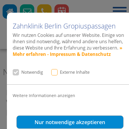
Zahnklinik Berlin Gropiuspassagen
Wir nutzen Cookies auf unserer Website. Einige von
Zahnärzte
·
Kieferorthopädie
·
Implantate
ihnen sind notwendig, während andere uns helfen,
diese Website und Ihre Erfahrung zu verbessern.
»
Mehr erfahren - Impressum & Datenschutz
News 2014 Zahnklinik Berlin
Notwendig
Externe Inhalte
Die Weihnachtsfeier Dres.
Weitere Informationen anzeigen
Weinsheimer-Harms war ein
Riesenspaß!
Nur notwendige akzeptieren