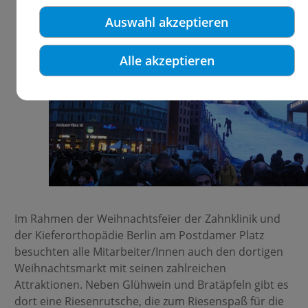
Auswahl akzeptieren
Alle akzeptieren
Im Rahmen der Weihnachtsfeier der Zahnklinik und
der Kieferorthopädie Berlin am Postdamer Platz
besuchten alle Mitarbeiter/Innen auch den dortigen
Weihnachtsmarkt mit seinen zahlreichen
Attraktionen. Neben Glühwein und Bratäpfeln gibt es
dort eine Riesenrutsche, die zum Riesenspaß für die