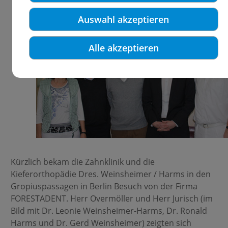
Auswahl akzeptieren
Alle akzeptieren
Kürzlich bekam die Zahnklinik und die
Kieferorthopädie Dres. Weinsheimer / Harms in den
Gropiuspassagen in Berlin Besuch von der Firma
FORESTADENT. Herr Overmöller und Herr Jurisch (im
Bild mit Dr. Leonie Weinsheimer-Harms, Dr. Ronald
Harms und Dr. Gerd Weinsheimer) zeigten sich