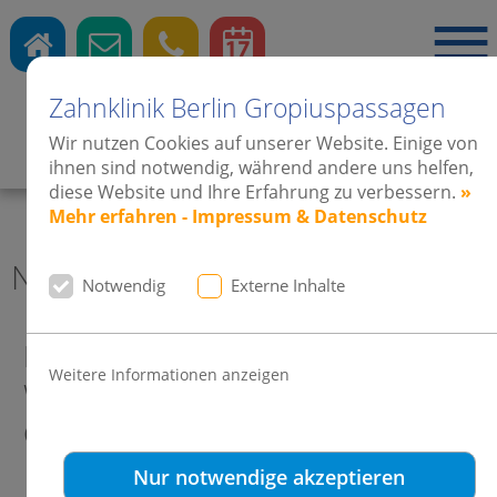
Zahnklinik Berlin Gropiuspassagen
Wir nutzen Cookies auf unserer Website. Einige von
Zahnärzte
·
Kieferorthopädie
·
Implantate
ihnen sind notwendig, während andere uns helfen,
diese Website und Ihre Erfahrung zu verbessern.
»
Mehr erfahren - Impressum & Datenschutz
News 2015 Zahnklinik Berlin
Notwendig
Externe Inhalte
Forestadent besucht Dres.
Weitere Informationen anzeigen
Weinsheimer-Harms in den
Gropiuspassagen in Berlin
Nur notwendige akzeptieren