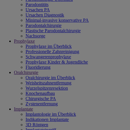
Parodontitits
Ursachen PA
Ursachen Diagnostik
Minimal-invasive konservative PA
Parodontalchirurgie
Plastische Parodontalchirurgie
Nachsorge
Prophylaxe
Prophylaxe im Überblick
Professionelle Zahnreinigung
Schwangerenprophylaxe
Prophylaxe Kinder & Jugendliche
Fluoridierung
Oralchirurgie
Oralchirurgie im Überblick
Weisheitszahnentfernung
Wurzelspitzenresektion
Knochenaufbau
Chirurgische PA
Zystenentfernung
Implantate
Implantologie im Überblick
Indikationen Implantate
3D Röntgen
Implantateingriff