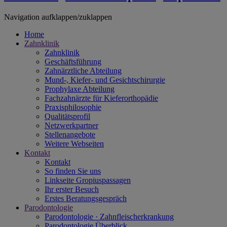
Navigation aufklappen/zuklappen
Home
Zahnklinik
Zahnklinik
Geschäftsführung
Zahnärztliche Abteilung
Mund-, Kiefer- und Gesichtschirurgie
Prophylaxe Abteilung
Fachzahnärzte für Kieferorthopädie
Praxisphilosophie
Qualitätsprofil
Netzwerkpartner
Stellenangebote
Weitere Webseiten
Kontakt
Kontakt
So finden Sie uns
Linkseite Gropiuspassagen
Ihr erster Besuch
Erstes Beratungsgespräch
Parodontologie
Parodontologie · Zahnfleischerkrankung
Parodontologie Überblick