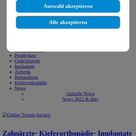
Stellenangebote
Auswahl akzeptieren
Weitere Webseiten
Kontakt
Kontakt
Alle akzeptieren
So finden Sie uns
Linkseite Gropiuspassagen
Ihr erster Besuch
Erstes Beratungsgespräch
Impressum & Datenschutz
Parodontologie
Prophylaxe
Oralchirurgie
Implantate
Ästhetik
Behandlung
Kieferorthopädie
News
Aktuelle News
News 2022 & älter
Zahnärzte
·
Kieferorthopädie
·
Implantate