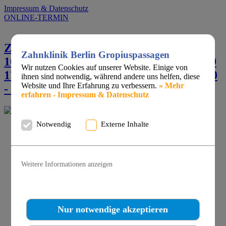
Impressum & Datenschutz
ONLINE-TERMIN
Zahnklinik/Zahnärzte +49 (0)30 609 709
Zahnklinik Berlin Gropiuspassagen
100 · Kieferorthopädie +49 (0)30 609 709
Wir nutzen Cookies auf unserer Website. Einige von
170 · Oralchirurgie/Implantate +49 (0)30
ihnen sind notwendig, während andere uns helfen, diese
Website und Ihre Erfahrung zu verbessern.
» Mehr
- 609 709 150
erfahren - Impressum & Datenschutz
Notwendig
Externe Inhalte
Zahnklinik
Zahnklinik
Geschäftsführung
Zahnärztliche Abteilung
Weitere Informationen anzeigen
Mund-, Kiefer- und Gesichtschirurgie
Prophylaxe Abteilung
Fachzahnärzte für Kieferorthopädie
Praxisphilosophie
Nur notwendige akzeptieren
Qualitätsprofil
Netzwerkpartner