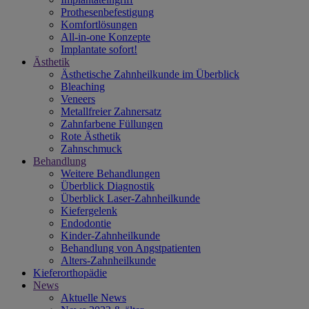
Prothesenbefestigung
Komfortlösungen
All-in-one Konzepte
Implantate sofort!
Ästhetik
Ästhetische Zahnheilkunde im Überblick
Bleaching
Veneers
Metallfreier Zahnersatz
Zahnfarbene Füllungen
Rote Ästhetik
Zahnschmuck
Behandlung
Weitere Behandlungen
Überblick Diagnostik
Überblick Laser-Zahnheilkunde
Kiefergelenk
Endodontie
Kinder-Zahnheilkunde
Behandlung von Angstpatienten
Alters-Zahnheilkunde
Kieferorthopädie
News
Aktuelle News