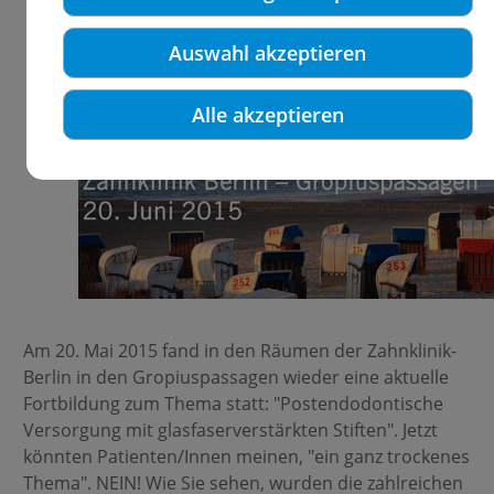
Auswahl akzeptieren
Alle akzeptieren
Am 20. Mai 2015 fand in den Räumen der Zahnklinik-
Berlin in den Gropiuspassagen wieder eine aktuelle
Fortbildung zum Thema statt: "Postendodontische
Versorgung mit glasfaserverstärkten Stiften". Jetzt
könnten Patienten/Innen meinen, "ein ganz trockenes
Thema". NEIN! Wie Sie sehen, wurden die zahlreichen