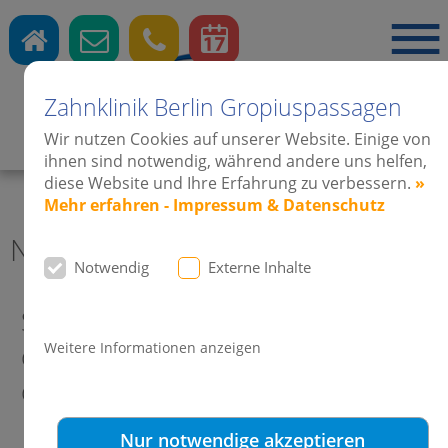
Zahnklinik Berlin Gropiuspassagen
Wir nutzen Cookies auf unserer Website. Einige von
Zahnärzte
·
Kieferorthopädie
·
Implantate
ihnen sind notwendig, während andere uns helfen,
diese Website und Ihre Erfahrung zu verbessern.
»
Mehr erfahren - Impressum & Datenschutz
News 2015 Zahnklinik Berlin
Notwendig
Externe Inhalte
Sommerliche Ferienstimmung bei
Weitere Informationen anzeigen
der letzten Fortbildungstagung in
der Zahnklinik-Berlin.
Nur notwendige akzeptieren