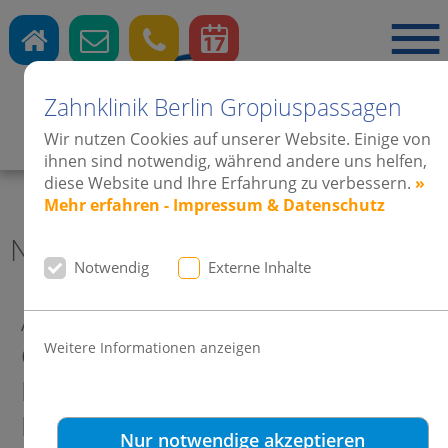
Zahnklinik Berlin Gropiuspassagen
Wir nutzen Cookies auf unserer Website. Einige von
Zahnärzte
·
Kieferorthopädie
·
Implantate
ihnen sind notwendig, während andere uns helfen,
diese Website und Ihre Erfahrung zu verbessern.
»
Mehr erfahren - Impressum & Datenschutz
News 2015 Zahnklinik Berlin
Notwendig
Externe Inhalte
Ausbildungsplatz Zahnklinik
Weitere Informationen anzeigen
Gropiuspassagen bekommt
Besuch der Zahnärztekammer
Berlin
Nur notwendige akzeptieren