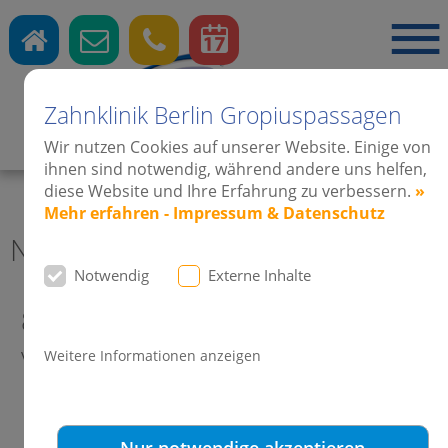
Zahnklinik Berlin Gropiuspassagen
Zahnärzte
·
Kieferorthopädie
·
Implantate
Wir nutzen Cookies auf unserer Website. Einige von
ihnen sind notwendig, während andere uns helfen,
diese Website und Ihre Erfahrung zu verbessern.
»
Mehr erfahren - Impressum & Datenschutz
News 2015 Zahnklinik Berlin
Notwendig
Externe Inhalte
88. Jahrestagung DGKFO 2015 ein
voller Erfolg!
Weitere Informationen anzeigen