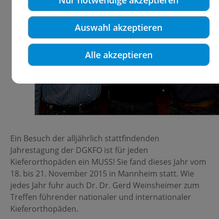
Nur notwendige akzeptieren
Auswahl akzeptieren
Alle akzeptieren
Ein Besuch der alljährlich stattfindenden
Jahrestagung der DGKFO ist für jeden
Kieferorthopäden ein MUSS! Sie fand dieses Jahr vom
18. bis 21. November 2015 in Mannheim statt. Wie
jedes Jahr fuhr auch Dr. Dr. Gerd Weinsheimer zum
Treffen führender nationaler und internationaler
Kieferorthopäden.