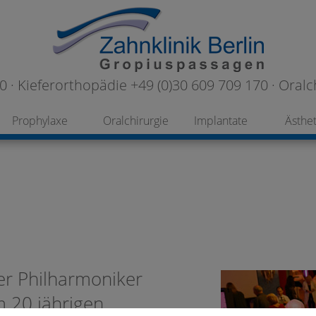
 · Kieferorthopädie +49 (0)30 609 709 170 · Oralc
Prophylaxe
Oralchirurgie
Implantate
Ästhet
er Philharmoniker
m 20 jährigen