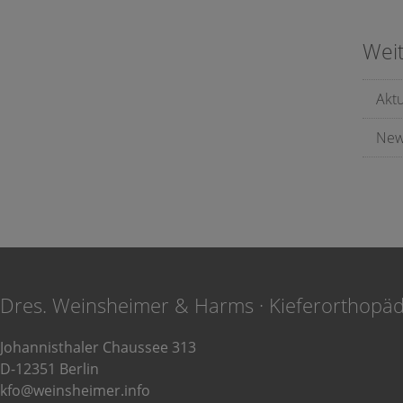
Wei
Akt
New
Dres. Weinsheimer & Harms · Kieferorthopä
Johannisthaler Chaussee 313
D-12351 Berlin
kfo@weinsheimer.info