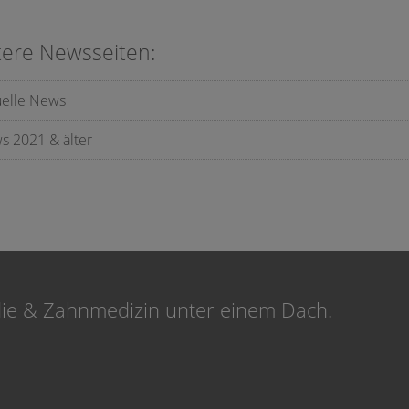
tere Newsseiten:
uelle News
s 2021 & älter
die & Zahnmedizin unter einem Dach.