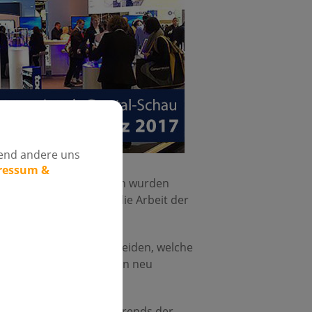
rend andere uns
pressum &
tologie oder beim Röntgen wurden
ern und modernisieren die Arbeit der
im 3D-Druck."
 Gropiuspassagen entscheiden, welche
atientinnen und Patienten neu
 Neuentwicklungen und Trends der