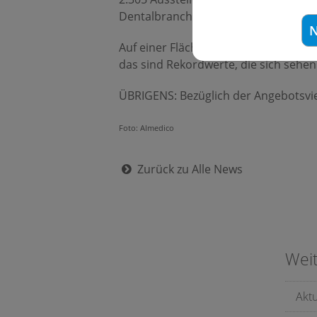
Dentalbranche. Die 37. International
N
Auf einer Fläche von mehr als 163.00
das sind Rekordwerte, die sich sehen
ÜBRIGENS: Bezüglich der Angebotsviel
Foto: Almedico
Zurück zu Alle News
Wei
Akt