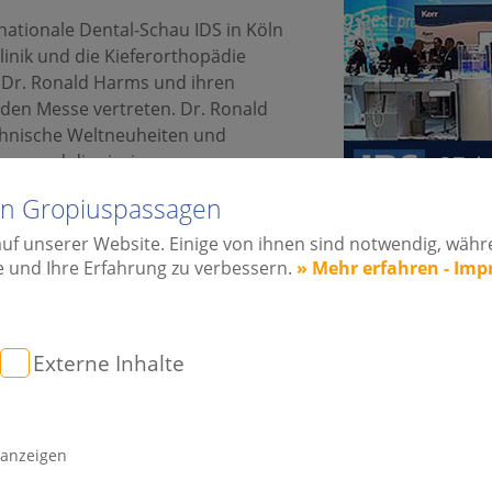
rnationale Dental-Schau IDS in Köln
klinik und die Kieferorthopädie
 Dr. Ronald Harms und ihren
nden Messe vertreten. Dr. Ronald
chnische Weltneuheiten und
hen und die riesige
vices optimal zu nutzen.
lin Gropiuspassagen
de ein riesiges Produktspektrum mit
auf unserer Website. Einige von ihnen sind notwendig, wäh
en Technologien für alle
e und Ihre Erfahrung zu verbessern.
» Mehr erfahren - Im
entiert. In zahlreichen Fachrichtungen wie z.B. der Implan
 vor allem computergesteuerte und digitale Vorgänge erleicht
rm. So z.B. im Bereich 3D-Röntgen, CAD-Anwendungen und 
Externe Inhalte
Messeerfahrungen können wir nun für die Zahnklinik Berlin
er Ärzte erleichtern und zur optimalen Behandlung ihrer P
 anzeigen
sentierten in Köln ihre neuesten Produkte. Gezeigt wurden