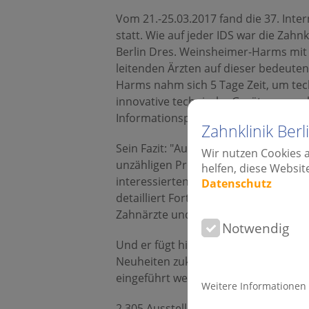
Vom 21.-25.03.2017 fand die 37. Inte
statt. Wie auf jeder IDS war die Zahn
Berlin Dres. Weinsheimer-Harms mit
leitenden Ärzten auf dieser bedeute
Harms nahm sich 5 Tage Zeit, um te
innovative technische Geräte anzuse
Informationsplattform und vielen Ser
Zahnklinik Ber
Sein Fazit: "Auch in diesem Jahr wur
Wir nutzen Cookies 
unzähligen Produktneuheiten und neu
helfen, diese Websit
interessierten Besucher perfekt präs
Datenschutz
detailliert Fortschritte aufgezeigt,
Zahnärzte und Kieferorthopäden eno
Notwendig
Und er fügt hinzu: "An Hand dieser 
Neuheiten zukünftig die Arbeit unser
eingeführt werden sollen."
Weitere Informationen
2.305 Aussteller aus 59 Ländern prä