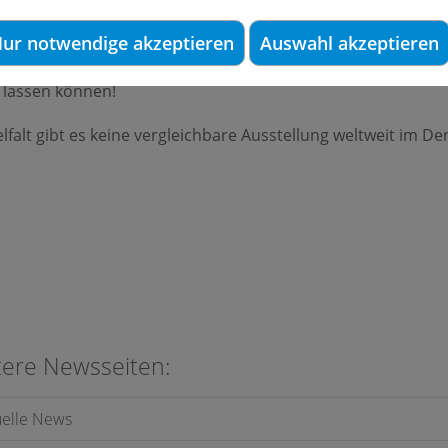
e Dental-Schau IDS in Köln besuchten mehr als 155.000 Fach
ur notwendige akzeptieren
Auswahl akzeptieren
0 Quadratmetern bot die IDS ihren Besuchern eine größere 
 lassen können!
falt gibt es keine vergleichbare Ausstellung weltweit im De
tere Newsseiten:
uelle News