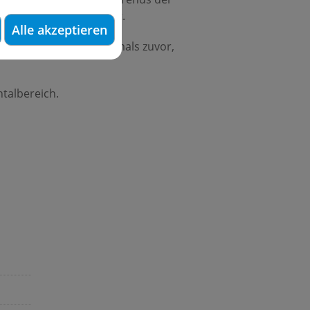
besucher aus aller Welt.
Alle akzeptieren
Angebotspalette als jemals zuvor,
ntalbereich.