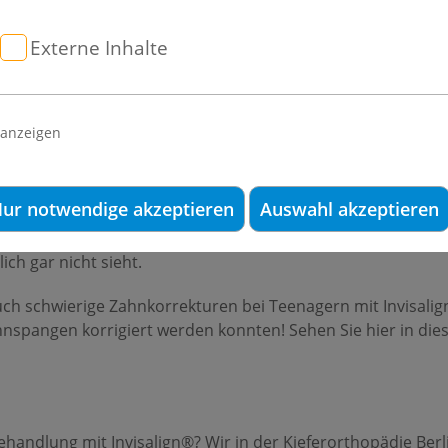
n an ungeraden Zähnen, sondern manchmal auch im Kiefer. Wi
Externe Inhalte
ungen beißen falsch und das verursacht auf die Dauer Schmer
 ein schönes und gerades Gebiss sorgen, sondern auch vo
 anzeigen
 nicht wissen: Auch für Teens gibt es "fast unsichtbare" Zah
ur notwendige akzeptieren
Auswahl akzeptieren
nsparente Schienen, die die Zähne Schritt für Schritt in die
ässen oder bei einem Date sogar herausnehmen. In der Praxi
ich gar nicht sieht.
 auch schwierige Zahnkorrekturen bei Teenagern mit Invisal
hnspangen korrigiert werden konnten! Sehen Sie hier in dies
 Behandlung mit Invisalign®? Wir in der Kieferorthopädie B