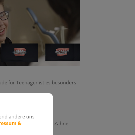
e für Teenager ist es besonders
elten wurden sie in der
im Trend.
rend andere uns
pressum &
Nicht NUR, dass schiefe Zähne
r.