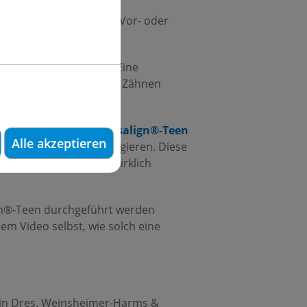
r sprechen da z.B. von Vor- oder
zen und kaputte Zähne. Eine
r Schmerzen und kranken Zähnen
nspangen z.B. die
Invisalign®-Teen
Alle akzeptieren
 richtige Richtung korrigieren. Diese
s ist das aber nicht wirklich
ign®-Teen durchgeführt werden
em Video selbst, wie solch eine
erlin Dres. Weinsheimer-Harms &