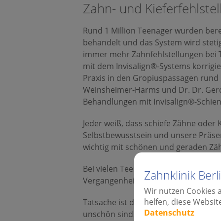
Zahn- und Kieferfehlste
Rund 1 Million Teenager wurden berei
behandelt und das System wird steti
immer mehr Zahnfehlstellungen bei Te
mit dem Invisalign®-Systems korrigie
Praxis in den Gropiuspassagen rund 
Weinsheimer-Harms und Dr. Dr. Gerd 
Behandlungen mit Invisalign®-Schien
Jeder weiß, dass schiefe Zähne oder 
Selbstbewusstsein und unsere Präs
wichtig mit schönen und geraden Zä
Bei vielen Teenies löst das Tragen e
Zahnklinik Ber
Vergangenheit für diesen Makel gehä
Wir nutzen Cookies 
helfen, diese Websit
Tatsache ist doch, dass eine Zahnko
Datenschutz
unschön sind. Nein, schiefe Zähne h