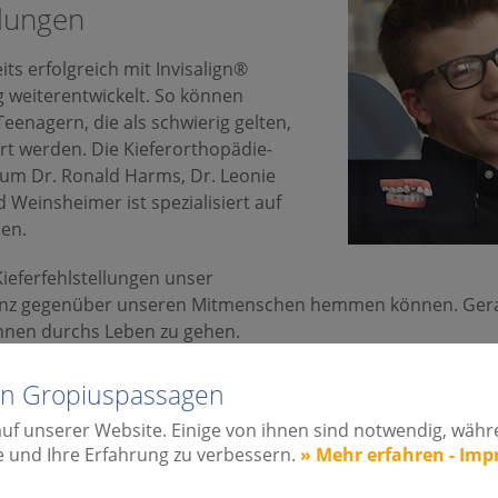
llungen
ts erfolgreich mit Invisalign®
g weiterentwickelt. So können
enagern, die als schwierig gelten,
rt werden. Die Kieferorthopädie-
um Dr. Ronald Harms, Dr. Leonie
Weinsheimer ist spezialisiert auf
en.
Kieferfehlstellungen unser
enz gegenüber unseren Mitmenschen hemmen können. Gerad
hnen durchs Leben zu gehen.
iner Zahnspange jedoch großes Unbehagen aus, denn nicht s
lin Gropiuspassagen
nselt. Heute liegen Zahnspangen jedoch schon wieder voll 
auf unserer Website. Einige von ihnen sind notwendig, wäh
e und Ihre Erfahrung zu verbessern.
» Mehr erfahren - Im
rrektur das Leben eines Kindes ganz schön verändern kann. 
aben auch einen negativen Einfluss auf den gesamten Körpe