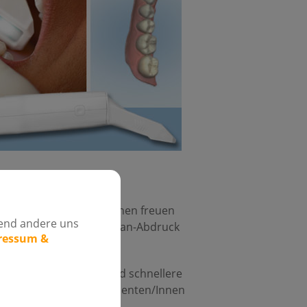
ogie. Viele Patienten/Innen freuen
rend andere uns
asse unangenehm. Der Scan-Abdruck
pressum &
dlungsmöglichkeiten und schnellere
Behandlung für die Patienten/Innen
eimer-Harms.