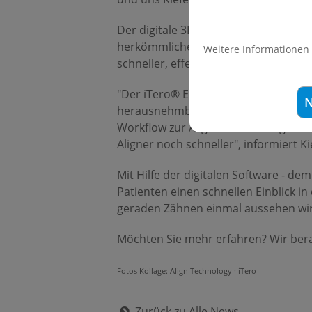
Der digitale 3D-Scanner ist eine Neu
herkömmliche Abdrücke und Gipsmodel
Weitere Informationen
schneller, effektiver und angenehmer
"Der iTero® Element™ 3D-Scanner hilf
N
herausnehmbaren unsichtbaren Invis
Workflow zur Alignerherstellung bei
Aligner noch schneller", informiert 
Mit Hilfe der digitalen Software -
Patienten einen schnellen Einblick i
geraden Zähnen einmal aussehen wi
Möchten Sie mehr erfahren? Wir bera
Fotos Kollage: Align Technology · iTero
Zurück zu Alle News