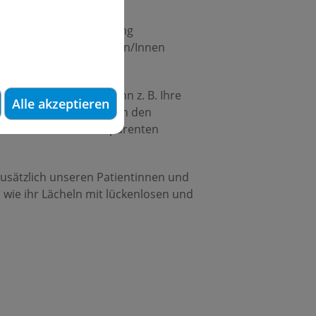
tik und in der Behandlung
nkorrektur für Patienten/Innen
rtigen, nach denen dann z. B. Ihre
Alle akzeptieren
 Abdruckdaten können in den
rhalten so Ihre transparenten
usätzlich unseren Patientinnen und
, wie ihr Lächeln mit lückenlosen und