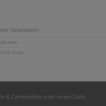
tere Newsseiten:
uelle News
s 2021 & älter
die & Zahnmedizin unter einem Dach.