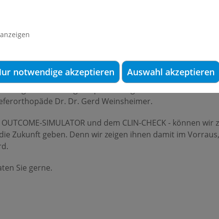
entwicklung in der Kieferorthopädie. Er kann in der Diagnos
le in zahlreichen Bereichen ersetzen. Dies macht die Zah
 anzeigen
.
t uns naturgetreue digitale Zahn- und Kiefermodelle anzufe
ur notwendige akzeptieren
Auswahl akzeptieren
align-Zahnspangen herstellt werden können. Die digitalen
 Invisalign-Behandlungen optimal eingebunden werden. Sie e
Kieferorthopäde Dr. Dr. Gerd Weinsheimer.
 dem OUTCOME-SIMULATOR und dem CLIN-CHECK - können wir z
n die Zukunft geben. Denn wir zeigen ihnen damit im Vorraus
rd.
ten Sie gerne.