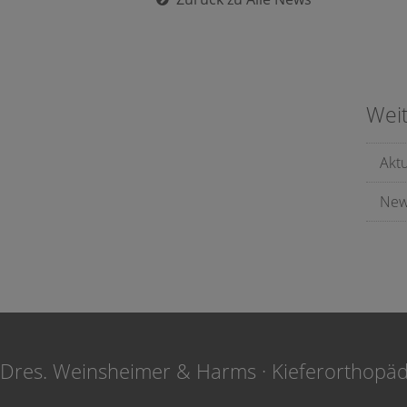
Wei
Akt
New
Dres. Weinsheimer & Harms · Kieferorthopä