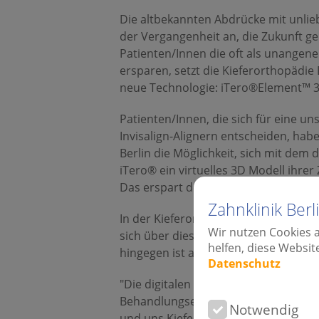
Die altbekannten Abdrücke mit unl
der Vergangenheit an, die Zukunft 
Patienten/Innen die oft als unang
ersparen, setzt die Kieferorthopädi
neue Technologie: iTero®Element™ 3
Patienten/Innen, die sich für eine u
Invisalign-Alignern entscheiden, habe
Berlin die Möglichkeit, sich mit dem 
iTero® ein virtuelles 3D Modell ihrer
Das erspart den für manche Mensche
Zahnklinik Ber
In der Kieferorthopädie Dres. Weinsh
Wir nutzen Cookies 
sich über diese Neuheit, denn für 
helfen, diese Websit
hingegen ist angenehm und wird bev
Datenschutz
"Die digitalen Technologien wie der
Behandlungsergebnisse. Auch optimi
Notwendig
und uns Kieferorthopäden", erklärt 