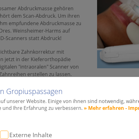
iebsamer Abdruckmasse gehören
gehört dem Scan-Abdruck. Um ihren
enehm empfundene Abdruckmasse zu
e Dres. Weinsheimer-Harms auf
D-Scanners statt Abdruck!
nsichtbare Zahnkorrektur mit
n jetzt in der Kieferorthopädie
digitalen "intraoralen" Scanner von
 Zahnreihen erstellen zu lassen.
n unangenehmen Silikon- oder Alginatabdruck.
lin Gropiuspassagen
eimer-Harms in Berlin steht alles im Zeichen neuer Technol
auf unserer Website. Einige von ihnen sind notwendig, wäh
viele waren die Abdrücke mit der herkömmlichen Abdruckm
e und Ihre Erfahrung zu verbessern.
» Mehr erfahren - Im
orzugt.
 3D-Scanner eröffnen uns neue Welten sowie bessere Behan
eren und erleichtern diese modernen 3D-Technologien die 
Externe Inhalte
uns Fachzahnärztin für Kieferorthopädie Dr. Leonie Weinsh