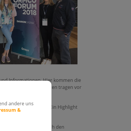
 und Informationen. Hier kommen die
 hochkarätige Referenten tragen vor
rend andere uns
gskurs durchgeführt. Ein Highlight
pressum &
und Damon-Referent auch den