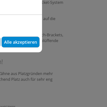
n haben, das Damon-Bracket-System
 ihrer Patienten/Innen auf die
de Technik der High-Tech-Brackets,
Ausgangssituationen verblüffende
Alle akzeptieren
!
n Zähne aus Platzgründen mehr
hend Platz auch für sehr eng
Ronald Harms.