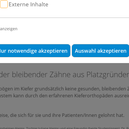
äden, die sich vor Jahren mit dem Ziel zusammengefunde
Externe Inhalte
icklung in Deutschland zu fördern.
Kieferorthopäden in den Gropiuspassagen bei der Behandlung
 anzeigen
s von Damon.
r mit dem Damon-System ist, dass durch die selbstligieren
nfarbene Damon-Clear Brackets gibt, auch bei schwierigen 
ur notwendige akzeptieren
Auswahl akzeptieren
er bleibender Zähne aus Platzgründen
hnbögen im Kiefer grundsätzlich keine gesunden, bleibende
stem kann durch den erfahrenen Kieferorthopäden ausreic
ise, die sich für sie und ihre Patienten/Innen gelohnt hat.
Weinsheimer-Harms, Tochter Juliane Harms und eine Freundin (beide Studentinnen), Dr. 