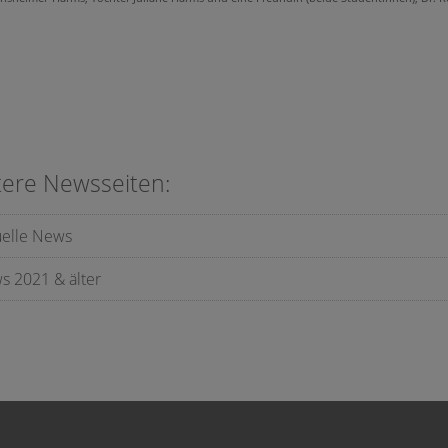
tere Newsseiten:
uelle News
s 2021 & älter