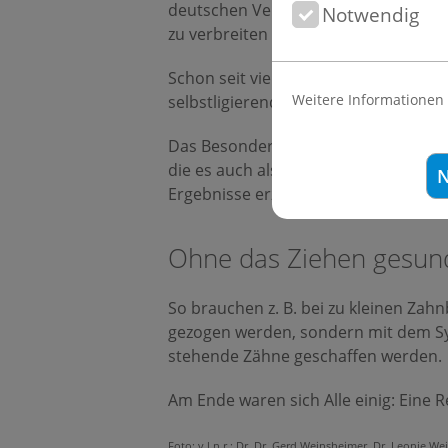
deutschen Verbund von Kieferorthop
Notwendig
zu verbreiten und dessen Weiterentw
Schon seit vielen Jahren setzen die 
Weitere Informationen
selbstligierenden High-Teck Bracket
Das Besondere an einer Zahnkorrektu
die es auch als fast unsichtbare zah
N
Ergebnisse erzielt werden können.
Ohne das Ziehen gesund
So brauchen z. B. bei zu kleinen Za
gezogen werden, sondern mit dem Sy
stehende Zähne geschaffen werden.
Am Ende waren sich Alle einig: Eine Re
Foto: v.l.n.r.: Dr. Dr. Gerd Weinsheimer, Dr. Leonie 