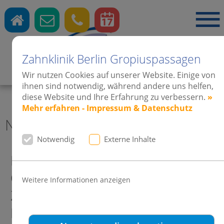
Zahnklinik Berlin Gropiuspassagen
Zahnärzte
·
Kieferorthopädie
·
Implantate
Wir nutzen Cookies auf unserer Website. Einige von
ihnen sind notwendig, während andere uns helfen,
diese Website und Ihre Erfahrung zu verbessern.
»
Mehr erfahren - Impressum & Datenschutz
News 2018 Zahnklinik Berlin
Notwendig
Externe Inhalte
Frohe Ostern, Ferienzeiten &
OSTERÜBERRASCHUNG -
Weitere Informationen anzeigen
Zahnklinik & Kieferorthopädie
Berlin