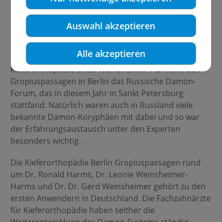
Auswahl akzeptieren
Das war ganz schön aufregend, denn zum ersten Mal
Alle akzeptieren
besuchte Dr. Dr. Gerd Weinsheimer von der
Kieferorthopädie Dres. Weinsheimer-Harms in den
Gropiuspassagen in Berlin das Russische Damon-
Forum, das in diesem Jahr in Sankt Petersburg
stattfand. Natürlich waren auch in Russland viele
bekannte Damon-Ko­ry­phäen mit dabei und so war
der Erfahrungsaustausch unter den Experten
besonders wichtig.
Die Kieferorthopädie Berlin Gropiuspassagen rund
um Dr. Ronald Harms, Dr. Leonie Weinsheimer-
Harms und Dr. Dr. Gerd Weinsheimer gehört zu den
ersten Anwendern in Deutschland. Die Fachzahnärzte
für Kieferorthopädie haben seither die