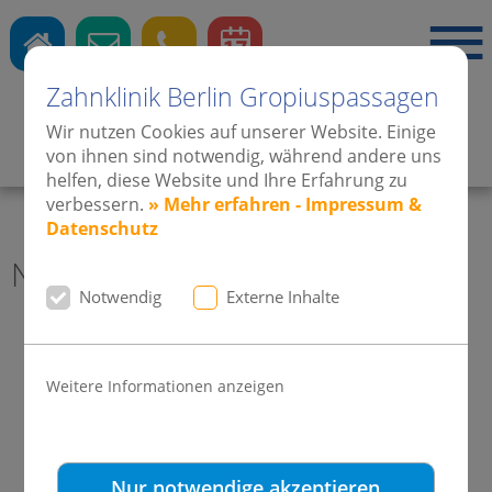
Zahnklinik Berlin Gropiuspassagen
Wir nutzen Cookies auf unserer Website. Einige
Zahnärzte
·
Kieferorthopädie
·
Implantate
von ihnen sind notwendig, während andere uns
helfen, diese Website und Ihre Erfahrung zu
verbessern.
» Mehr erfahren - Impressum &
Datenschutz
News 2018 Zahnklinik Berlin
Notwendig
Externe Inhalte
Deutscher Damon-Experte Dr. Dr.
Gerd Weinsheimer beim
Weitere Informationen anzeigen
Russischen Damon-Forum 2018 in
Sankt Petersburg
Nur notwendige akzeptieren