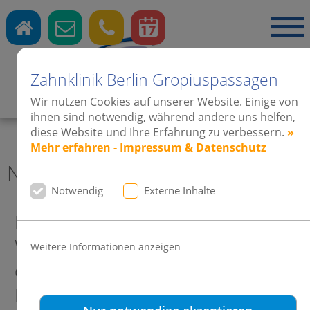
Zahnklinik Berlin Gropiuspassagen
Zahnärzte
·
Kieferorthopädie
·
Implantate
Wir nutzen Cookies auf unserer Website. Einige von
ihnen sind notwendig, während andere uns helfen,
diese Website und Ihre Erfahrung zu verbessern.
»
Mehr erfahren - Impressum & Datenschutz
News aktuell Zahnklinik Berlin
Notwendig
Externe Inhalte
Dr. Ronald Harms & Dr. Leonie
Weinsheimer-Harms besuchten
Weitere Informationen anzeigen
das 31. Symposion Praktische
Kieferorthopädie