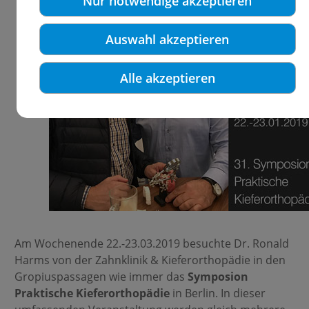
Nur notwendige akzeptieren
Auswahl akzeptieren
Alle akzeptieren
Am Wochenende 22.-23.03.2019 besuchte Dr. Ronald
Harms von der Zahnklinik & Kieferorthopädie in den
Gropiuspassagen wie immer das
Symposion
Praktische Kieferorthopädie
in Berlin. In dieser