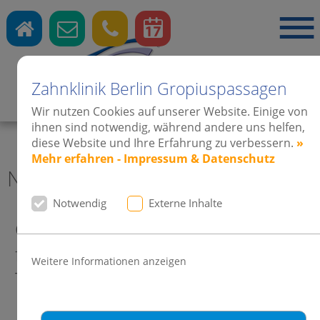
Zahnklinik Berlin Gropiuspassagen
Zahnärzte
·
Kieferorthopädie
·
Implantate
Wir nutzen Cookies auf unserer Website. Einige von
ihnen sind notwendig, während andere uns helfen,
diese Website und Ihre Erfahrung zu verbessern.
»
Mehr erfahren - Impressum & Datenschutz
News aktuell Zahnklinik Berlin
Notwendig
Externe Inhalte
Gesund beginnt im Mund – Ich
feier’ meine Zähne! Das Motto des
Weitere Informationen anzeigen
Tages der Zahngesundheit 2019