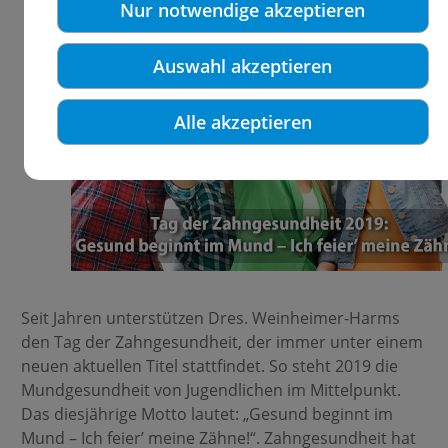
Nur notwendige akzeptieren
Auswahl akzeptieren
Alle akzeptieren
Seit Jahren unterstützen Dres. Weinheimer-Harms
den Tag der Zahngesundheit, der immer unter einem
neuen aktuellen Titel stattfindet. So steht 2019 die
Mundgesundheit von Jugendlichen im Mittelpunkt.
Das diesjährige Motto lautet: „Gesund beginnt im
Mund – Ich feier’ meine Zähne!“. Zahngesundheit hat