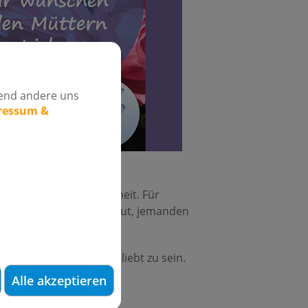
rend andere uns
pressum &
nten eine große Sicherheit. Für
ängstigend. Da tut es gut, jemanden
.
wohl, beschützt und geliebt zu sein.
Alle akzeptieren