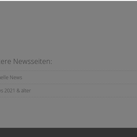
tere Newsseiten:
uelle News
s 2021 & älter