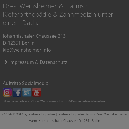
Dres. Weinsheimer & Harms ·
Kieferorthopädie & Zahnmedizin unter
einem Dach.
Johannisthaler Chaussee 313
D-12351 Berlin
kfo@weinsheimer.info
Impressum & Datenschutz
Auftritte Socialmedia:
Bilder dieser Seite von: © Dres. Weinsheimer & Harms · ©Damon-System · ©Invisalign ·
©2026 © 2017 by Kieferorthopäden | Kieferorthopädie Berlin · Dres. Weinsheimer &
Harms · Johannisthaler Chausee · D-12351 Berlin