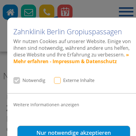
Zahnklinik Berlin Gropiuspassagen
Wir nutzen Cookies auf unserer Website. Einige von
Zahnärzte
·
Kieferorthopädie
·
Implantate
ihnen sind notwendig, während andere uns helfen,
diese Website und Ihre Erfahrung zu verbessern.
»
Mehr erfahren - Impressum & Datenschutz
News aktuell Zahnklinik Berlin
Notwendig
Externe Inhalte
Urlaubszeiten Sommerferien:
Weitere Informationen anzeigen
Zahnärzte geöffnet (Aufgang B)
Kieferorthopädie und
Oralchirurgie vom 13.-24. Juli
Nur notwendige akzeptieren