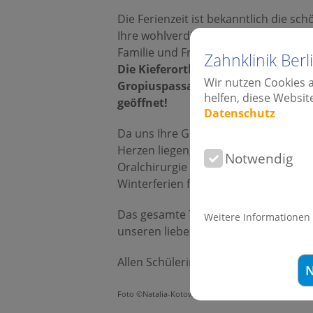
Die Ferienzeit ist bekanntlich die sch
Ihre wohlverdiente Pause vom Alltags-
Familie und Freunden. Hier noch ein 
Zahnklinik Ber
Die Kieferorthopäden, die Zahnklin
Wir nutzen Cookies 
Gropiuspassagen in Berlin bleiben 
helfen, diese Websit
geöffnet!
Datenschutz
Da uns Ihre Gesundheit und Ihr Läc
Herzen liegen, bleiben Kieferorthopäd
Notwendig
Oralchirurgie für unsere Patientinne
Winterferien für Sie, quasi "Allzeit ber
Das gesamte Team der Kieferorthopäd
Weitere Informationen
unseren lieben Patientinnen & Patie
Allen Schülerinnen & Schülern wünsch
N
Foto ©Natalia-Kotowitsch