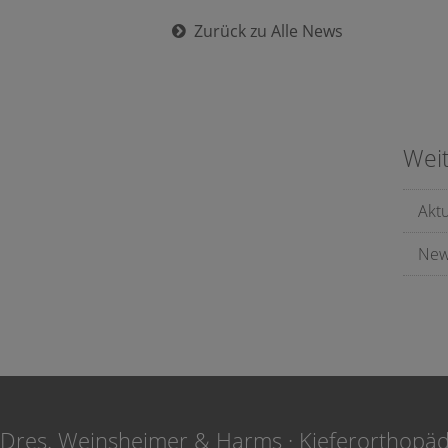
Zurück zu Alle News
Wei
Akt
New
Dres. Weinsheimer & Harms · Kieferorthopä