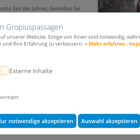
önste Zeit des Jahres. Genießen Sie
, Schul- & Arbeitsstress mit
kleiner Hinweis in eigener Sache:
lin Gropiuspassagen
ik und die Oralchirurgie in den
auf unserer Website. Einige von ihnen sind notwendig, wäh
auch während der Ferien für Sie
e und Ihre Erfahrung zu verbessern.
» Mehr erfahren - Im
heln mit gesunden Zähnen sehr am
ie, Zahnklinik sowie die
Externe Inhalte
n und Patienten auch in den
eit", geöffnet.
ie, der Zahnklinik und des Implantat-Zentrums-Berlin in 
 anzeigen
nten wundervolle Winterferien!
en wir einen guten und erfolgreichen Schulstart für das zw
ur notwendige akzeptieren
Auswahl akzeptieren