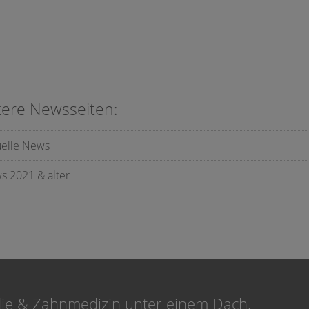
tere Newsseiten:
uelle News
s 2021 & älter
die & Zahnmedizin unter einem Dach.