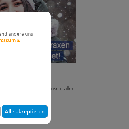
rend andere uns
pressum &
den Gropiuspassagen wünscht allen
eite Schulhalbjahr!
Alle akzeptieren