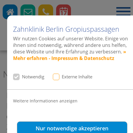
Zahnklinik Berlin Gropiuspassagen
Wir nutzen Cookies auf unserer Website. Einige von
Zahnärzte
·
Kieferorthopädie
·
Implantate
ihnen sind notwendig, während andere uns helfen,
diese Website und Ihre Erfahrung zu verbessern.
»
Mehr erfahren - Impressum & Datenschutz
News aktuell Zahnklinik Berlin
Notwendig
Externe Inhalte
Dr. Dr. Gerd Weinsheimer trifft
Weitere Informationen anzeigen
Prof. Dr. Dr. Robert Fuhrmann auf
der DGKFO e. V. Jahrestagung
2025 in Leipzig
Nur notwendige akzeptieren