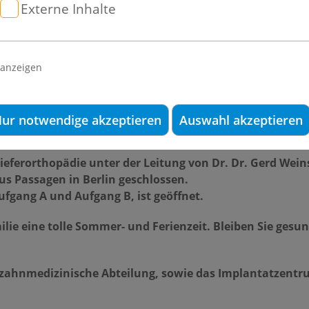
Externe Inhalte
, im Freibad oder auf Reisen – ein gesundes Lächeln gehört
n und es macht die schönsten Momente noch ein bisschen hel
 anzeigen
laubszeiten bei Ihrer Terminplanung und stimmen Sie anst
r Behandlungserfolg auch während der Ferien optimal gesiche
ur notwendige akzeptieren
Auswahl akzeptieren
gszeiten beachten!
 Kieferorthopädie unter der Leitung von Dr. Dr. Gerd Wei
us Passagen in Berlin geschlossen.
fgang A und Aufgang B, ist geöffnet.
lie eine tolle Sommer- und Ferienzeit. Bleiben Sie ge
e zahnmedizinische Abteilung, sowie das Implantatzent