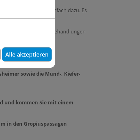
 zur unbeschwertheit einfach dazu. Es
ler.
ehende Kontrollen oder Behandlungen
rt.
Alle akzeptieren
nsheimer sowie die Mund-, Kiefer-
sund und kommen Sie mit einem
rum in den Gropiuspassagen