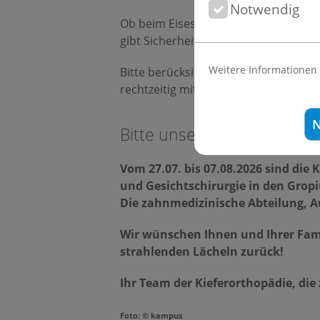
Notwendig
Ob beim Eisessen, auf dem Spielplatz
gibt Sicherheit, und Selbstvertraue
Weitere Informationen
Bitte berücksichtigen Sie unsere Ur
rechtzeitig mit uns ab – so bleibt Ih
N
Bitte unsere Ferienöffnun
Vom 27.07. bis 07.08.2026 sind die
und Gesichtschirurgie in den Gropi
Die zahnmedizinische Abteilung, Au
Wir wünschen Ihnen und Ihrer Fami
strahlenden Lächeln zurück!
Ihr Team der Kieferorthopädie, di
Foto: © kampus