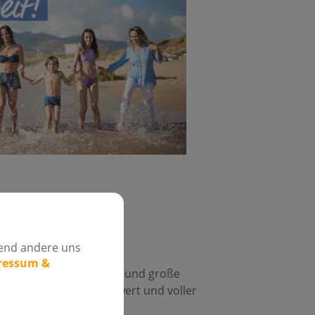
rend andere uns
pressum &
ine Abenteuer im Alltag und große
 – ansteckend, unbeschwert und voller