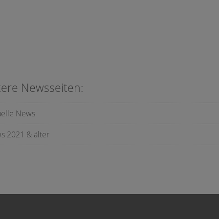
tere Newsseiten:
uelle News
s 2021 & älter