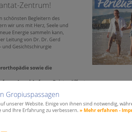
lantat-Zentrum!
en schönsten Begleitern des
 wir uns mit Herz, Seele und
neue Energie sammeln kann,
er Leitung von Dr. Dr. Gerd
- und Gesichtschirurgie
ferorthopädie sowie die
fgang A und Aufgang B, ist geöffnet.
lin Gropiuspassagen
Zeit, das Leben zu genießen
auf unserer Website. Einige von ihnen sind notwendig, wäh
e und Ihre Erfahrung zu verbessern.
» Mehr erfahren - Im
genblicke: Zeit mit der Familie, gemeinsames Lachen, kle
r zeigen uns, wie leicht und ehrlich ein Lächeln sein kann