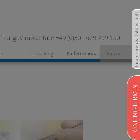
Impressum & Datenschutz
hirurgie/Implantate +49 (0)30 - 609 709 150
ik
Behandlung
Kieferorthopädie
News
ONLINE-TERMIN