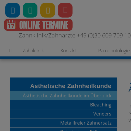
Zahnklinik/Zahnärzte +49 (0)30 609 709 100
Zahnklinik
Kontakt
Parodontologie
Ästhetische Zahnheilkunde
Ästhetische Zahnheilkunde im Überblick
Bleaching
I
e
Veneers
V
Metallfreier Zahnersatz