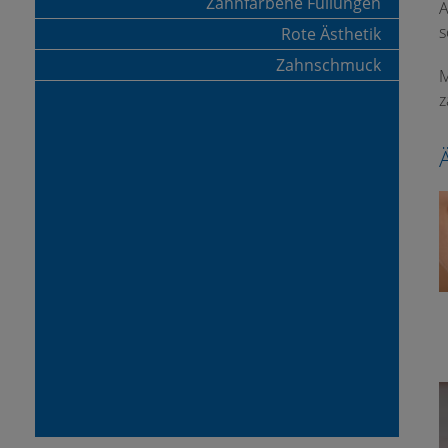
Zahnfarbene Füllungen
A
s
Rote Ästhetik
Zahnschmuck
M
z