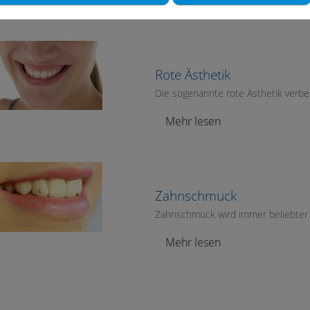
Mehr lesen
Rote Ästhetik
Die sogenannte rote Ästhetik verbe
Mehr lesen
Zahnschmuck
Zahnschmuck wird immer beliebter –
Mehr lesen